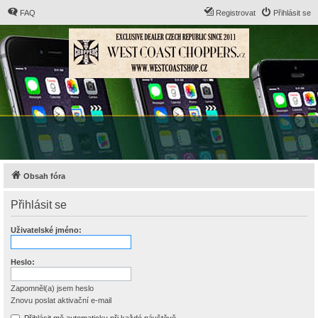
FAQ
Registrovat
Přihlásit se
Obsah fóra
Přihlásit se
Uživatelské jméno:
Heslo:
Zapomněl(a) jsem heslo
Znovu poslat aktivační e-mail