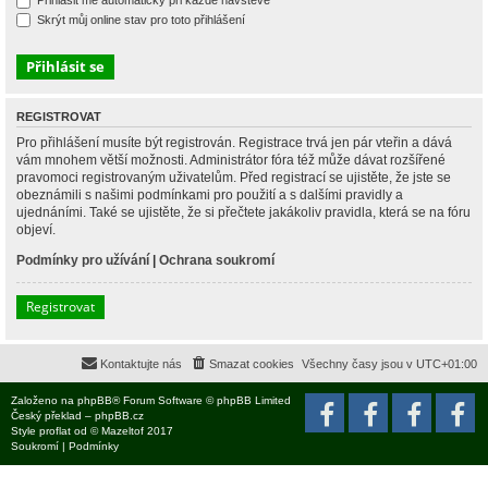
Přihlásit mě automaticky při každé návštěvě
Skrýt můj online stav pro toto přihlášení
REGISTROVAT
Pro přihlášení musíte být registrován. Registrace trvá jen pár vteřin a dává
vám mnohem větší možnosti. Administrátor fóra též může dávat rozšířené
pravomoci registrovaným uživatelům. Před registrací se ujistěte, že jste se
obeznámili s našimi podmínkami pro použití a s dalšími pravidly a
ujednáními. Také se ujistěte, že si přečtete jakákoliv pravidla, která se na fóru
objeví.
Podmínky pro užívání
|
Ochrana soukromí
Registrovat
Kontaktujte nás
Smazat cookies
Všechny časy jsou v
UTC+01:00
Založeno na
phpBB
® Forum Software © phpBB Limited
Český překlad –
phpBB.cz
Style
proflat
od ©
Mazeltof
2017
Soukromí
|
Podmínky