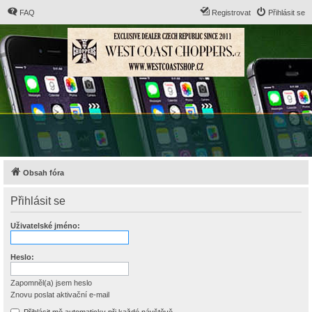
FAQ
Registrovat
Přihlásit se
Obsah fóra
Přihlásit se
Uživatelské jméno:
Heslo:
Zapomněl(a) jsem heslo
Znovu poslat aktivační e-mail