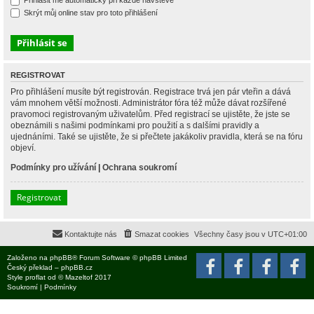
Přihlásit mě automaticky při každé návštěvě
Skrýt můj online stav pro toto přihlášení
REGISTROVAT
Pro přihlášení musíte být registrován. Registrace trvá jen pár vteřin a dává
vám mnohem větší možnosti. Administrátor fóra též může dávat rozšířené
pravomoci registrovaným uživatelům. Před registrací se ujistěte, že jste se
obeznámili s našimi podmínkami pro použití a s dalšími pravidly a
ujednáními. Také se ujistěte, že si přečtete jakákoliv pravidla, která se na fóru
objeví.
Podmínky pro užívání
|
Ochrana soukromí
Registrovat
Kontaktujte nás
Smazat cookies
Všechny časy jsou v
UTC+01:00
Založeno na
phpBB
® Forum Software © phpBB Limited
Český překlad –
phpBB.cz
Style
proflat
od ©
Mazeltof
2017
Soukromí
|
Podmínky