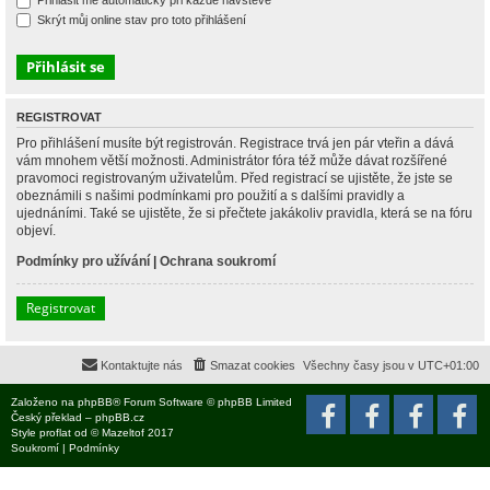
Přihlásit mě automaticky při každé návštěvě
Skrýt můj online stav pro toto přihlášení
REGISTROVAT
Pro přihlášení musíte být registrován. Registrace trvá jen pár vteřin a dává
vám mnohem větší možnosti. Administrátor fóra též může dávat rozšířené
pravomoci registrovaným uživatelům. Před registrací se ujistěte, že jste se
obeznámili s našimi podmínkami pro použití a s dalšími pravidly a
ujednáními. Také se ujistěte, že si přečtete jakákoliv pravidla, která se na fóru
objeví.
Podmínky pro užívání
|
Ochrana soukromí
Registrovat
Kontaktujte nás
Smazat cookies
Všechny časy jsou v
UTC+01:00
Založeno na
phpBB
® Forum Software © phpBB Limited
Český překlad –
phpBB.cz
Style
proflat
od ©
Mazeltof
2017
Soukromí
|
Podmínky