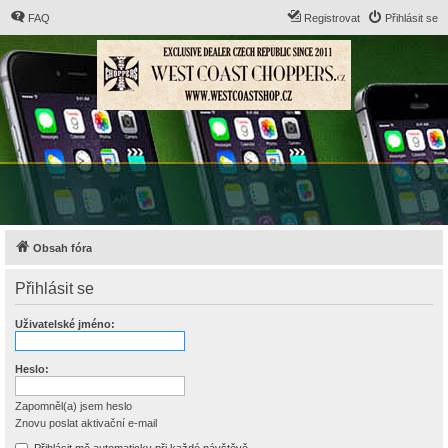
FAQ
Registrovat
Přihlásit se
Obsah fóra
Přihlásit se
Uživatelské jméno:
Heslo:
Zapomněl(a) jsem heslo
Znovu poslat aktivační e-mail