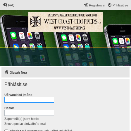
FAQ
Registrovat
Přihlásit se
Obsah fóra
Přihlásit se
Uživatelské jméno:
Heslo:
Zapomněl(a) jsem heslo
Znovu poslat aktivační e-mail