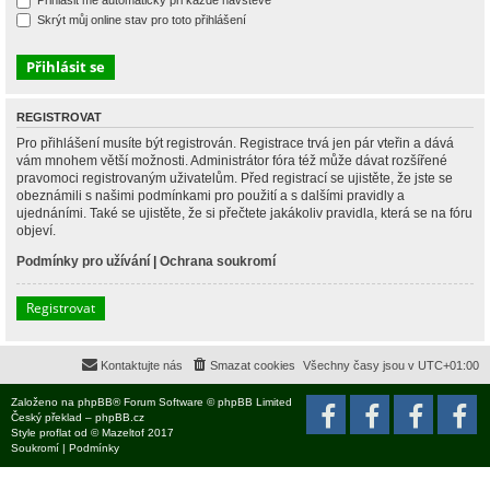
Přihlásit mě automaticky při každé návštěvě
Skrýt můj online stav pro toto přihlášení
REGISTROVAT
Pro přihlášení musíte být registrován. Registrace trvá jen pár vteřin a dává
vám mnohem větší možnosti. Administrátor fóra též může dávat rozšířené
pravomoci registrovaným uživatelům. Před registrací se ujistěte, že jste se
obeznámili s našimi podmínkami pro použití a s dalšími pravidly a
ujednáními. Také se ujistěte, že si přečtete jakákoliv pravidla, která se na fóru
objeví.
Podmínky pro užívání
|
Ochrana soukromí
Registrovat
Kontaktujte nás
Smazat cookies
Všechny časy jsou v
UTC+01:00
Založeno na
phpBB
® Forum Software © phpBB Limited
Český překlad –
phpBB.cz
Style
proflat
od ©
Mazeltof
2017
Soukromí
|
Podmínky