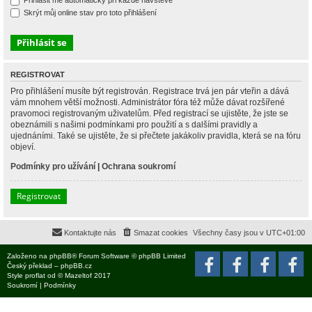
Přihlásit mě automaticky při každé návštěvě
Skrýt můj online stav pro toto přihlášení
REGISTROVAT
Pro přihlášení musíte být registrován. Registrace trvá jen pár vteřin a dává
vám mnohem větší možnosti. Administrátor fóra též může dávat rozšířené
pravomoci registrovaným uživatelům. Před registrací se ujistěte, že jste se
obeznámili s našimi podmínkami pro použití a s dalšími pravidly a
ujednáními. Také se ujistěte, že si přečtete jakákoliv pravidla, která se na fóru
objeví.
Podmínky pro užívání
|
Ochrana soukromí
Registrovat
Kontaktujte nás
Smazat cookies
Všechny časy jsou v
UTC+01:00
Založeno na
phpBB
® Forum Software © phpBB Limited
Český překlad –
phpBB.cz
Style
proflat
od ©
Mazeltof
2017
Soukromí
|
Podmínky