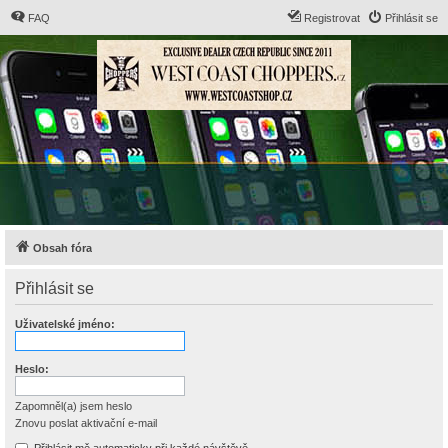
FAQ
Registrovat
Přihlásit se
Obsah fóra
Přihlásit se
Uživatelské jméno:
Heslo:
Zapomněl(a) jsem heslo
Znovu poslat aktivační e-mail