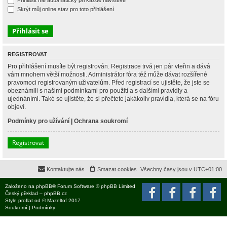
Přihlásit mě automaticky při každé návštěvě
Skrýt můj online stav pro toto přihlášení
REGISTROVAT
Pro přihlášení musíte být registrován. Registrace trvá jen pár vteřin a dává
vám mnohem větší možnosti. Administrátor fóra též může dávat rozšířené
pravomoci registrovaným uživatelům. Před registrací se ujistěte, že jste se
obeznámili s našimi podmínkami pro použití a s dalšími pravidly a
ujednáními. Také se ujistěte, že si přečtete jakákoliv pravidla, která se na fóru
objeví.
Podmínky pro užívání
|
Ochrana soukromí
Registrovat
Kontaktujte nás
Smazat cookies
Všechny časy jsou v
UTC+01:00
Založeno na
phpBB
® Forum Software © phpBB Limited
Český překlad –
phpBB.cz
Style
proflat
od ©
Mazeltof
2017
Soukromí
|
Podmínky