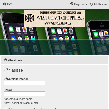
FAQ
Registrovat
Přihlásit se
Obsah fóra
Přihlásit se
Uživatelské jméno:
Heslo:
Zapomněl(a) jsem heslo
Znovu poslat aktivační e-mail