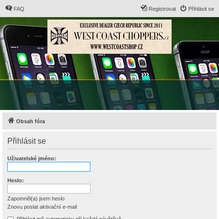
FAQ
Registrovat
Přihlásit se
Obsah fóra
Přihlásit se
Uživatelské jméno:
Heslo:
Zapomněl(a) jsem heslo
Znovu poslat aktivační e-mail