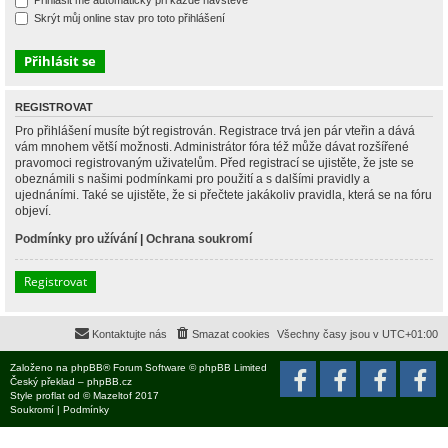
Přihlásit mě automaticky při každé návštěvě
Skrýt můj online stav pro toto přihlášení
REGISTROVAT
Pro přihlášení musíte být registrován. Registrace trvá jen pár vteřin a dává
vám mnohem větší možnosti. Administrátor fóra též může dávat rozšířené
pravomoci registrovaným uživatelům. Před registrací se ujistěte, že jste se
obeznámili s našimi podmínkami pro použití a s dalšími pravidly a
ujednáními. Také se ujistěte, že si přečtete jakákoliv pravidla, která se na fóru
objeví.
Podmínky pro užívání
|
Ochrana soukromí
Registrovat
Kontaktujte nás
Smazat cookies
Všechny časy jsou v
UTC+01:00
Založeno na
phpBB
® Forum Software © phpBB Limited
Český překlad –
phpBB.cz
Style
proflat
od ©
Mazeltof
2017
Soukromí
|
Podmínky