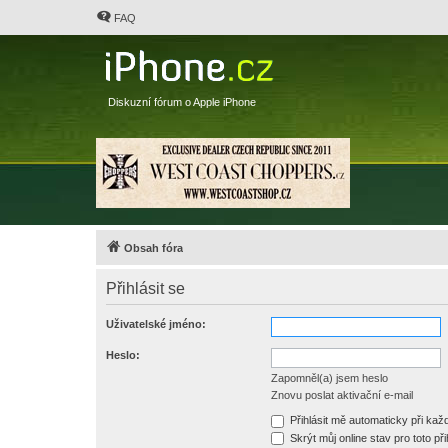
FAQ
Diskuzní fórum o Apple iPhone
Obsah fóra
Přihlásit se
Uživatelské jméno:
Heslo:
Zapomněl(a) jsem heslo
Znovu poslat aktivační e-mail
Přihlásit mě automaticky při ka
Skrýt můj online stav pro toto při