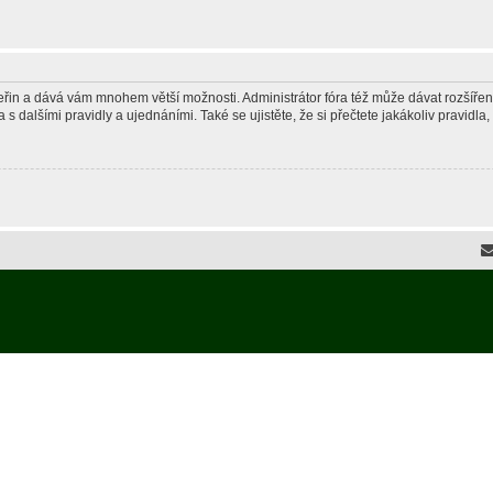
 vteřin a dává vám mnohem větší možnosti. Administrátor fóra též může dávat rozšíře
 s dalšími pravidly a ujednáními. Také se ujistěte, že si přečtete jakákoliv pravidla, 