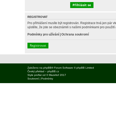
REGISTROVAT
Pro přihlášení musíte být registrován. Registrace trvá jen pár
ujistěte, že jste se obeznámili s našimi podmínkami pro použití a
Podmínky pro užívání
|
Ochrana soukromí
Registrovat
Založeno na
phpBB
® Forum Software © phpBB Limited
Český překlad –
phpBB.cz
Style
proflat
od ©
Mazeltof
2017
Soukromí
|
Podmínky