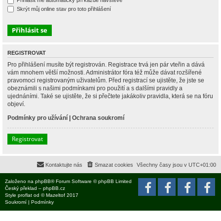
Přihlásit mě automaticky při každé návštěvě
Skrýt můj online stav pro toto přihlášení
REGISTROVAT
Pro přihlášení musíte být registrován. Registrace trvá jen pár vteřin a dává
vám mnohem větší možnosti. Administrátor fóra též může dávat rozšířené
pravomoci registrovaným uživatelům. Před registrací se ujistěte, že jste se
obeznámili s našimi podmínkami pro použití a s dalšími pravidly a
ujednáními. Také se ujistěte, že si přečtete jakákoliv pravidla, která se na fóru
objeví.
Podmínky pro užívání
|
Ochrana soukromí
Registrovat
Kontaktujte nás
Smazat cookies
Všechny časy jsou v
UTC+01:00
Založeno na
phpBB
® Forum Software © phpBB Limited
Český překlad –
phpBB.cz
Style
proflat
od ©
Mazeltof
2017
Soukromí
|
Podmínky