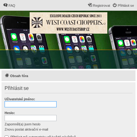
FAQ
Registrovat
Přihlásit se
Obsah fóra
Přihlásit se
Uživatelské jméno:
Heslo:
Zapomněl(a) jsem heslo
Znovu poslat aktivační e-mail