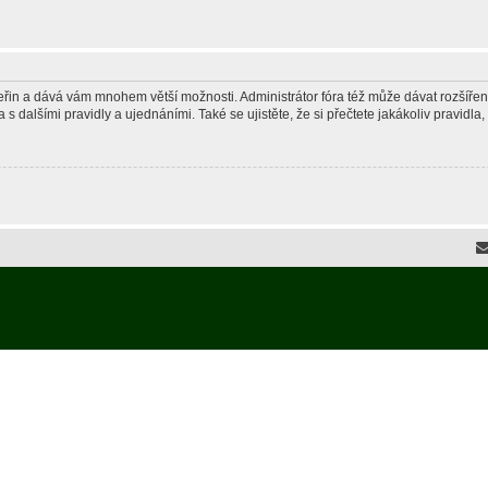
 vteřin a dává vám mnohem větší možnosti. Administrátor fóra též může dávat rozšíře
 s dalšími pravidly a ujednáními. Také se ujistěte, že si přečtete jakákoliv pravidla, 