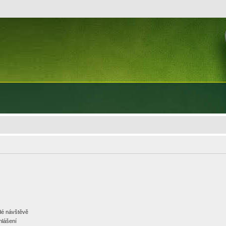
ždé návštěvě
hlášení