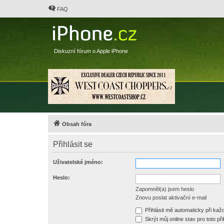
FAQ
Diskuzní fórum o Apple iPhone
Obsah fóra
Přihlásit se
Uživatelské jméno:
Heslo:
Zapomněl(a) jsem heslo
Znovu poslat aktivační e-mail
Přihlásit mě automaticky při ka
Skrýt můj online stav pro toto při