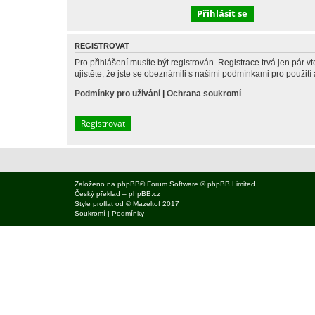
REGISTROVAT
Pro přihlášení musíte být registrován. Registrace trvá jen pár
ujistěte, že jste se obeznámili s našimi podmínkami pro použití a
Podmínky pro užívání
|
Ochrana soukromí
Registrovat
Založeno na
phpBB
® Forum Software © phpBB Limited
Český překlad –
phpBB.cz
Style
proflat
od ©
Mazeltof
2017
Soukromí
|
Podmínky