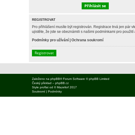
REGISTROVAT
Pro přihlášení musíte být registrován. Registrace trvá jen pár
ujistěte, že jste se obeznámili s našimi podmínkami pro použití a
Podmínky pro užívání
|
Ochrana soukromí
Registrovat
Založeno na
phpBB
® Forum Software © phpBB Limited
Český překlad –
phpBB.cz
Style
proflat
od ©
Mazeltof
2017
Soukromí
|
Podmínky