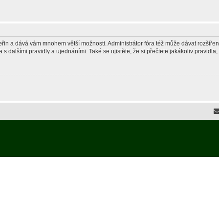
 vteřin a dává vám mnohem větší možnosti. Administrátor fóra též může dávat rozšíře
 s dalšími pravidly a ujednáními. Také se ujistěte, že si přečtete jakákoliv pravidla, 