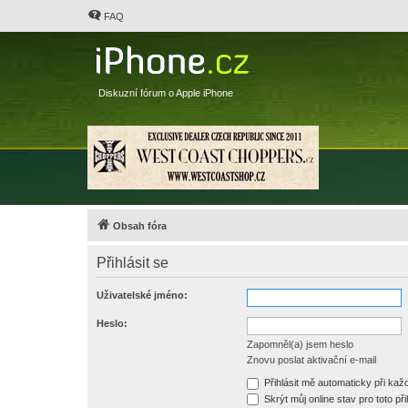
FAQ
Diskuzní fórum o Apple iPhone
Obsah fóra
Přihlásit se
Uživatelské jméno:
Heslo:
Zapomněl(a) jsem heslo
Znovu poslat aktivační e-mail
Přihlásit mě automaticky při ka
Skrýt můj online stav pro toto při