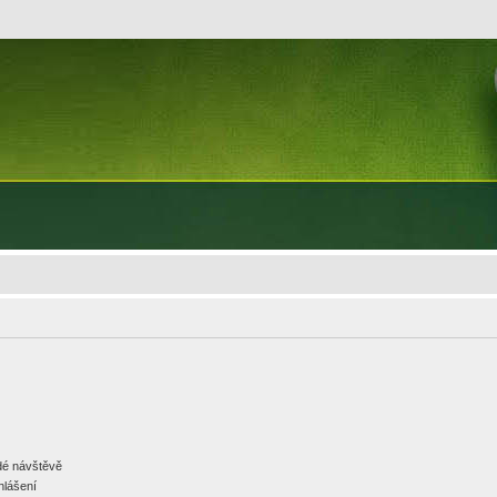
ždé návštěvě
hlášení