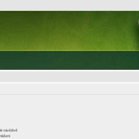
ždé návštěvě
hlášení