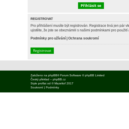
REGISTROVAT
Pro přihlášení musíte být registrován. Registrace trvá jen pár
ujistěte, že jste se obeznámili s našimi podmínkami pro použití a
Podmínky pro užívání
|
Ochrana soukromí
Registrovat
Založeno na
phpBB
® Forum Software © phpBB Limited
Český překlad –
phpBB.cz
Style
proflat
od ©
Mazeltof
2017
Soukromí
|
Podmínky