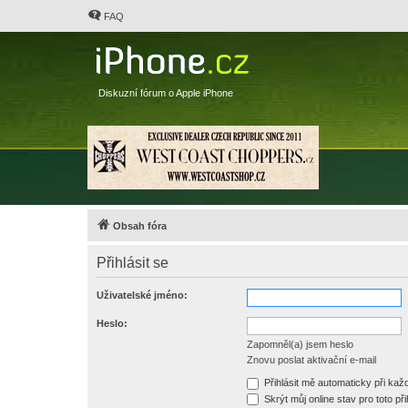
FAQ
Diskuzní fórum o Apple iPhone
Obsah fóra
Přihlásit se
Uživatelské jméno:
Heslo:
Zapomněl(a) jsem heslo
Znovu poslat aktivační e-mail
Přihlásit mě automaticky při ka
Skrýt můj online stav pro toto při