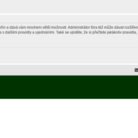
 vteřin a dává vám mnohem větší možnosti. Administrátor fóra též může dávat rozšíře
 s dalšími pravidly a ujednáními. Také se ujistěte, že si přečtete jakákoliv pravidla, 