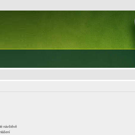
ždé návštěvě
hlášení