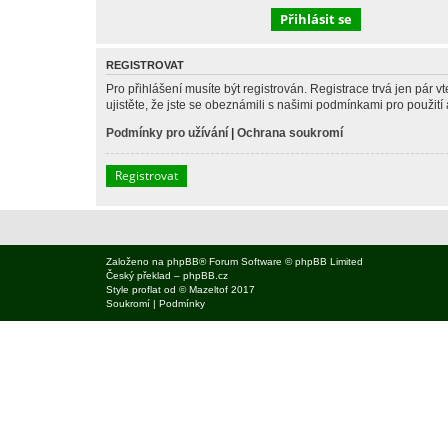
REGISTROVAT
Pro přihlášení musíte být registrován. Registrace trvá jen pár
ujistěte, že jste se obeznámili s našimi podmínkami pro použití a
Podmínky pro užívání
|
Ochrana soukromí
Registrovat
Založeno na
phpBB
® Forum Software © phpBB Limited
Český překlad –
phpBB.cz
Style
proflat
od ©
Mazeltof
2017
Soukromí
|
Podmínky