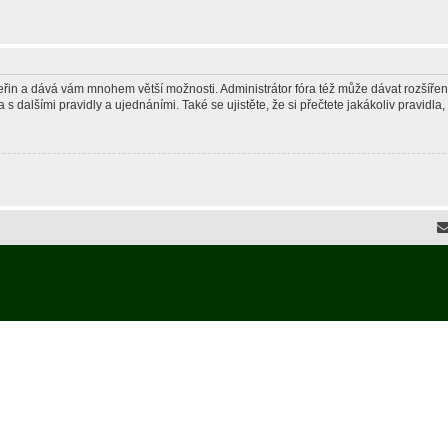
 vteřin a dává vám mnohem větší možnosti. Administrátor fóra též může dávat rozšíře
 s dalšími pravidly a ujednáními. Také se ujistěte, že si přečtete jakákoliv pravidla, 