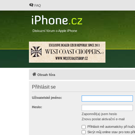
FAQ
Diskuzní fórum o Apple iPhone
Obsah fóra
Přihlásit se
Uživatelské jméno:
Heslo:
Zapomněl(a) jsem heslo
Znovu poslat aktivační e-mail
Přihlásit mě automaticky při ka
Skrýt můj online stav pro toto při