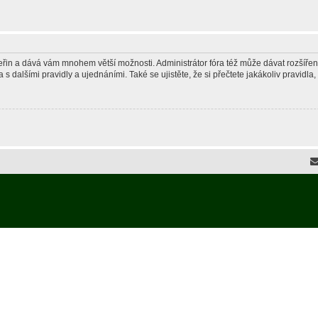
 vteřin a dává vám mnohem větší možnosti. Administrátor fóra též může dávat rozšíře
 s dalšími pravidly a ujednáními. Také se ujistěte, že si přečtete jakákoliv pravidla, 