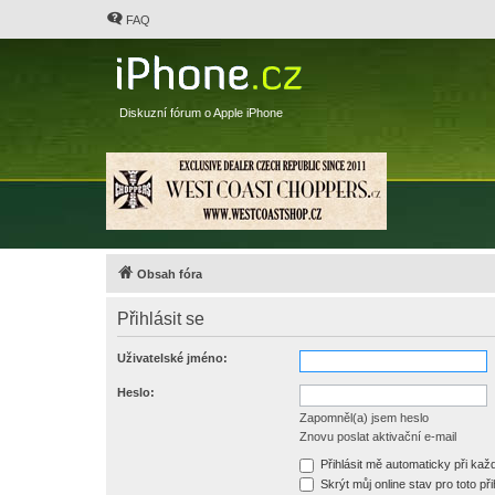
FAQ
Diskuzní fórum o Apple iPhone
Obsah fóra
Přihlásit se
Uživatelské jméno:
Heslo:
Zapomněl(a) jsem heslo
Znovu poslat aktivační e-mail
Přihlásit mě automaticky při ka
Skrýt můj online stav pro toto při