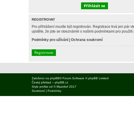
REGISTROVAT
Pro přihlášení musíte být registrován. Registrace trvá jen pár
ujistěte, že jste se obeznámili s našimi podmínkami pro použití a
Podmínky pro užívání
|
Ochrana soukromí
Registrovat
Založeno na
phpBB
® Forum Software © phpBB Limited
Český překlad –
phpBB.cz
Style
proflat
od ©
Mazeltof
2017
Soukromí
|
Podmínky