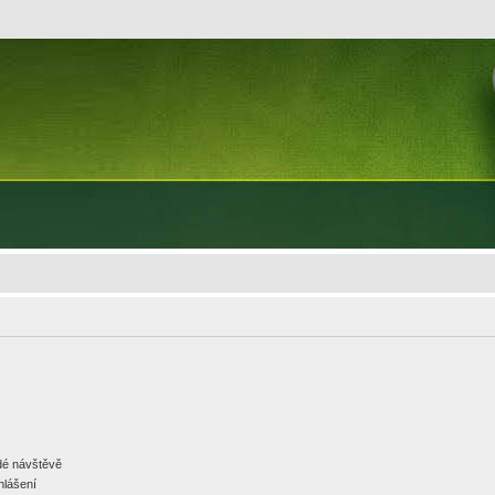
ždé návštěvě
hlášení