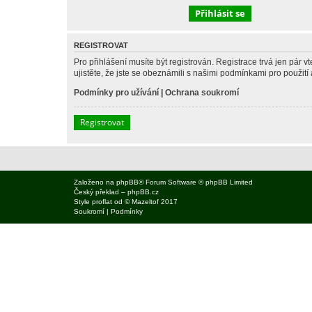
REGISTROVAT
Pro přihlášení musíte být registrován. Registrace trvá jen pár
ujistěte, že jste se obeznámili s našimi podmínkami pro použití a
Podmínky pro užívání
|
Ochrana soukromí
Registrovat
Založeno na
phpBB
® Forum Software © phpBB Limited
Český překlad –
phpBB.cz
Style
proflat
od ©
Mazeltof
2017
Soukromí
|
Podmínky