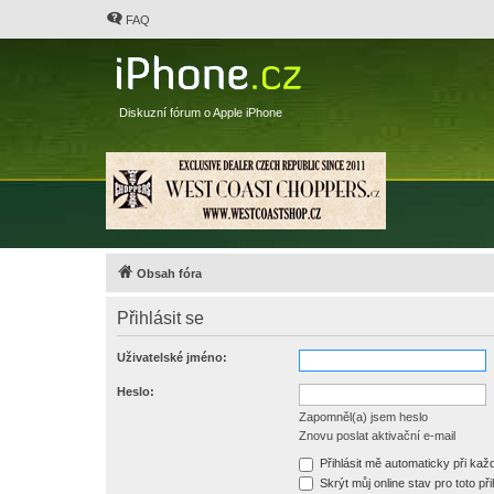
FAQ
Diskuzní fórum o Apple iPhone
Obsah fóra
Přihlásit se
Uživatelské jméno:
Heslo:
Zapomněl(a) jsem heslo
Znovu poslat aktivační e-mail
Přihlásit mě automaticky při ka
Skrýt můj online stav pro toto při