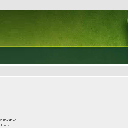
ždé návštěvě
hlášení