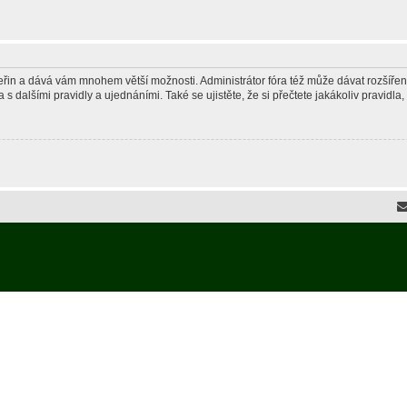
 vteřin a dává vám mnohem větší možnosti. Administrátor fóra též může dávat rozšíře
 s dalšími pravidly a ujednáními. Také se ujistěte, že si přečtete jakákoliv pravidla, 