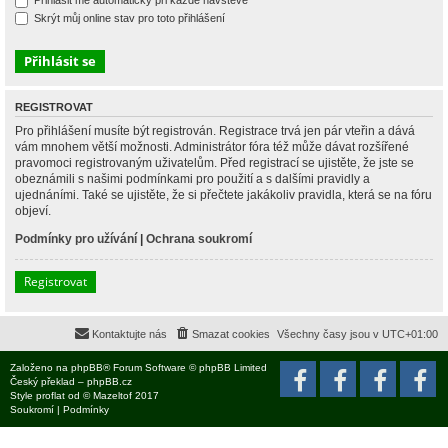
Přihlásit mě automaticky při každé návštěvě
Skrýt můj online stav pro toto přihlášení
REGISTROVAT
Pro přihlášení musíte být registrován. Registrace trvá jen pár vteřin a dává
vám mnohem větší možnosti. Administrátor fóra též může dávat rozšířené
pravomoci registrovaným uživatelům. Před registrací se ujistěte, že jste se
obeznámili s našimi podmínkami pro použití a s dalšími pravidly a
ujednáními. Také se ujistěte, že si přečtete jakákoliv pravidla, která se na fóru
objeví.
Podmínky pro užívání
|
Ochrana soukromí
Registrovat
Kontaktujte nás
Smazat cookies
Všechny časy jsou v
UTC+01:00
Založeno na
phpBB
® Forum Software © phpBB Limited
Český překlad –
phpBB.cz
Style
proflat
od ©
Mazeltof
2017
Soukromí
|
Podmínky