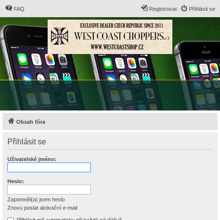
FAQ
Registrovat
Přihlásit se
Obsah fóra
Přihlásit se
Uživatelské jméno:
Heslo:
Zapomněl(a) jsem heslo
Znovu poslat aktivační e-mail