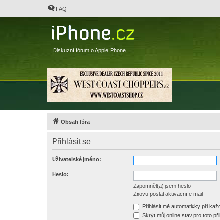
FAQ
Diskuzní fórum o Apple iPhone
Obsah fóra
Přihlásit se
Uživatelské jméno:
Heslo:
Zapomněl(a) jsem heslo
Znovu poslat aktivační e-mail
Přihlásit mě automaticky při ka
Skrýt můj online stav pro toto při