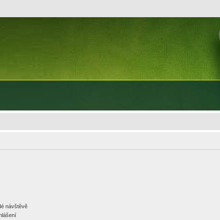
ždé návštěvě
hlášení