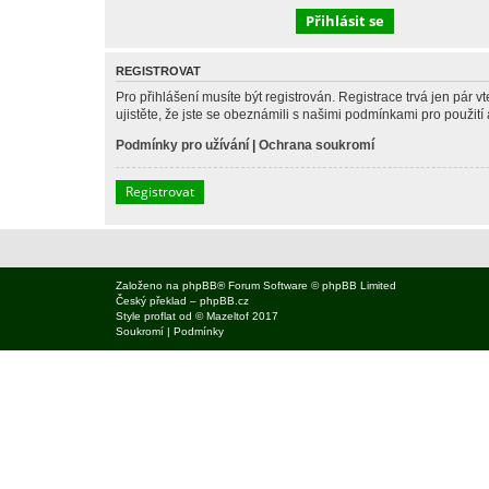
REGISTROVAT
Pro přihlášení musíte být registrován. Registrace trvá jen pár
ujistěte, že jste se obeznámili s našimi podmínkami pro použití a
Podmínky pro užívání
|
Ochrana soukromí
Registrovat
Založeno na
phpBB
® Forum Software © phpBB Limited
Český překlad –
phpBB.cz
Style
proflat
od ©
Mazeltof
2017
Soukromí
|
Podmínky