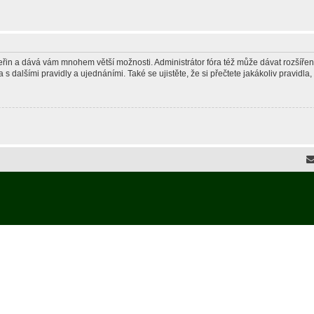
 vteřin a dává vám mnohem větší možnosti. Administrátor fóra též může dávat rozšíře
 s dalšími pravidly a ujednáními. Také se ujistěte, že si přečtete jakákoliv pravidla, 