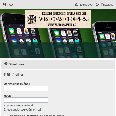
FAQ
Registrovat
Přihlásit se
Obsah fóra
Přihlásit se
Uživatelské jméno:
Heslo:
Zapomněl(a) jsem heslo
Znovu poslat aktivační e-mail