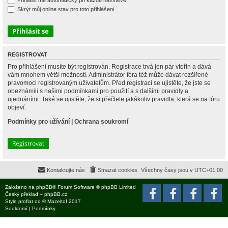
Přihlásit mě automaticky při každé návštěvě
Skrýt můj online stav pro toto přihlášení
REGISTROVAT
Pro přihlášení musíte být registrován. Registrace trvá jen pár vteřin a dává
vám mnohem větší možnosti. Administrátor fóra též může dávat rozšířené
pravomoci registrovaným uživatelům. Před registrací se ujistěte, že jste se
obeznámili s našimi podmínkami pro použití a s dalšími pravidly a
ujednáními. Také se ujistěte, že si přečtete jakákoliv pravidla, která se na fóru
objeví.
Podmínky pro užívání
|
Ochrana soukromí
Registrovat
Kontaktujte nás
Smazat cookies
Všechny časy jsou v
UTC+01:00
Založeno na
phpBB
® Forum Software © phpBB Limited
Český překlad –
phpBB.cz
Style
proflat
od ©
Mazeltof
2017
Soukromí
|
Podmínky