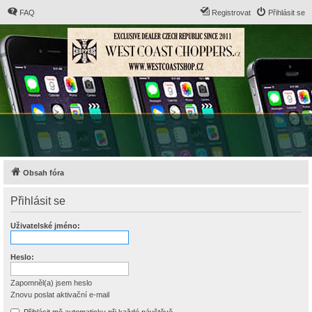
FAQ
Registrovat
Přihlásit se
Obsah fóra
Přihlásit se
Uživatelské jméno:
Heslo:
Zapomněl(a) jsem heslo
Znovu poslat aktivační e-mail