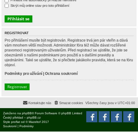
Přihlásit mě automaticky při každé návštěvě
Skrýt můj online stav pro toto přihlášení
REGISTROVAT
Pro přihlášení musíte být registrován. Registrace trvá jen pár vteřin a dává
vám mnohem větší možnosti. Administrátor fóra též může dávat rozšířené
pravomoci registrovaným uživatelům. Před registrací se ujistěte, že jste se
obeznámili s našimi podmínkami pro použití a s dalšími pravidly a
ujednáními. Také se ujistěte, že si přečtete jakákoliv pravidla, která se na fóru
objeví.
Podmínky pro užívání
|
Ochrana soukromí
Registrovat
Kontaktujte nás
Smazat cookies
Všechny časy jsou v
UTC+01:00
Založeno na
phpBB
® Forum Software © phpBB Limited
Český překlad –
phpBB.cz
Style
proflat
od ©
Mazeltof
2017
Soukromí
|
Podmínky