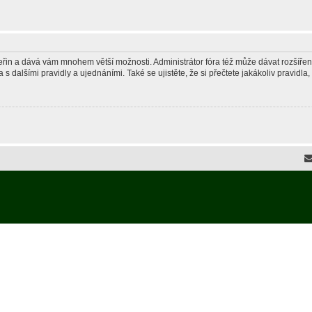
 vteřin a dává vám mnohem větší možnosti. Administrátor fóra též může dávat rozšíře
 s dalšími pravidly a ujednáními. Také se ujistěte, že si přečtete jakákoliv pravidla, 