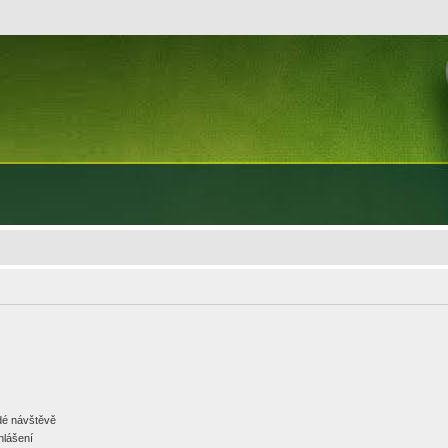
ždé návštěvě
hlášení