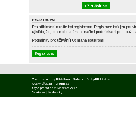
REGISTROVAT
Pro přihlášení musíte být registrován. Registrace trvá jen pár
ujistěte, že jste se obeznámili s našimi podmínkami pro použití a
Podmínky pro užívání
|
Ochrana soukromí
Registrovat
Založeno na
phpBB
® Forum Software © phpBB Limited
Český překlad –
phpBB.cz
Style
proflat
od ©
Mazeltof
2017
Soukromí
|
Podmínky