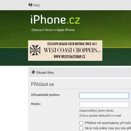
FAQ
Diskuzní fórum o Apple iPhone
Obsah fóra
Přihlásit se
Uživatelské jméno:
Heslo:
Zapomněl(a) jsem heslo
Znovu poslat aktivační e-mail
Přihlásit mě automaticky při ka
Skrýt můj online stav pro toto při