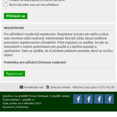
Přihlásit mě automaticky při každé návštěvě
Skrýt můj online stav pro toto přihlášení
REGISTROVAT
Pro přihlášení musíte být registrován. Registrace trvá jen pár vteřin a dává
vám mnohem větší možnosti. Administrátor fóra též může dávat rozšířené
pravomoci registrovaným uživatelům. Před registrací se ujistěte, že jste se
obeznámili s našimi podmínkami pro použití a s dalšími pravidly a
ujednáními. Také se ujistěte, že si přečtete jakákoliv pravidla, která se na fóru
objeví.
Podmínky pro užívání
|
Ochrana soukromí
Registrovat
Kontaktujte nás
Smazat cookies
Všechny časy jsou v
UTC+01:00
Založeno na
phpBB
® Forum Software © phpBB Limited
Český překlad –
phpBB.cz
Style
proflat
od ©
Mazeltof
2017
Soukromí
|
Podmínky