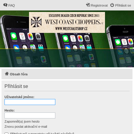
FAQ
Registrovat
Přihlásit se
Obsah fóra
Přihlásit se
Uživatelské jméno:
Heslo:
Zapomněl(a) jsem heslo
Znovu poslat aktivační e-mail