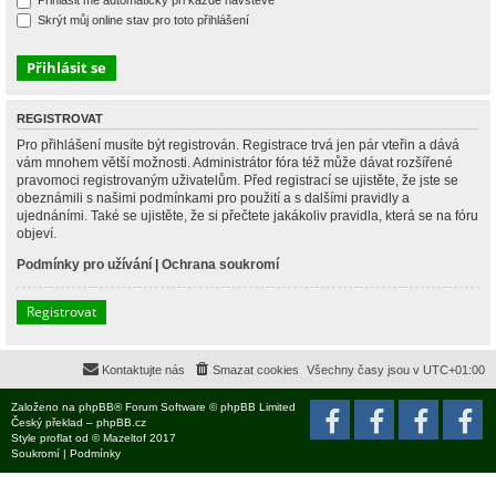
Přihlásit mě automaticky při každé návštěvě
Skrýt můj online stav pro toto přihlášení
REGISTROVAT
Pro přihlášení musíte být registrován. Registrace trvá jen pár vteřin a dává
vám mnohem větší možnosti. Administrátor fóra též může dávat rozšířené
pravomoci registrovaným uživatelům. Před registrací se ujistěte, že jste se
obeznámili s našimi podmínkami pro použití a s dalšími pravidly a
ujednáními. Také se ujistěte, že si přečtete jakákoliv pravidla, která se na fóru
objeví.
Podmínky pro užívání
|
Ochrana soukromí
Registrovat
Kontaktujte nás
Smazat cookies
Všechny časy jsou v
UTC+01:00
Založeno na
phpBB
® Forum Software © phpBB Limited
Český překlad –
phpBB.cz
Style
proflat
od ©
Mazeltof
2017
Soukromí
|
Podmínky