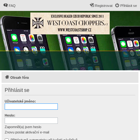
FAQ
Registrovat
Přihlásit se
Obsah fóra
Přihlásit se
Uživatelské jméno:
Heslo:
Zapomněl(a) jsem heslo
Znovu poslat aktivační e-mail