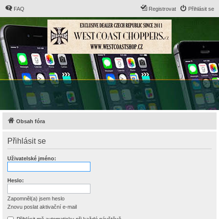
FAQ
Registrovat
Přihlásit se
Obsah fóra
Přihlásit se
Uživatelské jméno:
Heslo:
Zapomněl(a) jsem heslo
Znovu poslat aktivační e-mail