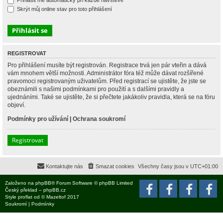
Přihlásit mě automaticky při každé návštěvě
Skrýt můj online stav pro toto přihlášení
REGISTROVAT
Pro přihlášení musíte být registrován. Registrace trvá jen pár vteřin a dává
vám mnohem větší možnosti. Administrátor fóra též může dávat rozšířené
pravomoci registrovaným uživatelům. Před registrací se ujistěte, že jste se
obeznámili s našimi podmínkami pro použití a s dalšími pravidly a
ujednáními. Také se ujistěte, že si přečtete jakákoliv pravidla, která se na fóru
objeví.
Podmínky pro užívání
|
Ochrana soukromí
Registrovat
Kontaktujte nás
Smazat cookies
Všechny časy jsou v
UTC+01:00
Založeno na
phpBB
® Forum Software © phpBB Limited
Český překlad –
phpBB.cz
Style
proflat
od ©
Mazeltof
2017
Soukromí
|
Podmínky