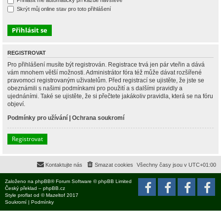
Přihlásit mě automaticky při každé návštěvě
Skrýt můj online stav pro toto přihlášení
REGISTROVAT
Pro přihlášení musíte být registrován. Registrace trvá jen pár vteřin a dává
vám mnohem větší možnosti. Administrátor fóra též může dávat rozšířené
pravomoci registrovaným uživatelům. Před registrací se ujistěte, že jste se
obeznámili s našimi podmínkami pro použití a s dalšími pravidly a
ujednáními. Také se ujistěte, že si přečtete jakákoliv pravidla, která se na fóru
objeví.
Podmínky pro užívání
|
Ochrana soukromí
Registrovat
Kontaktujte nás
Smazat cookies
Všechny časy jsou v
UTC+01:00
Založeno na
phpBB
® Forum Software © phpBB Limited
Český překlad –
phpBB.cz
Style
proflat
od ©
Mazeltof
2017
Soukromí
|
Podmínky