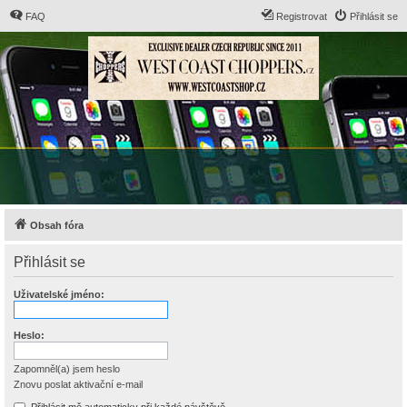
FAQ
Registrovat
Přihlásit se
Obsah fóra
Přihlásit se
Uživatelské jméno:
Heslo:
Zapomněl(a) jsem heslo
Znovu poslat aktivační e-mail