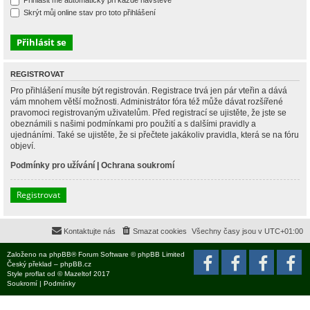
Přihlásit mě automaticky při každé návštěvě
Skrýt můj online stav pro toto přihlášení
REGISTROVAT
Pro přihlášení musíte být registrován. Registrace trvá jen pár vteřin a dává
vám mnohem větší možnosti. Administrátor fóra též může dávat rozšířené
pravomoci registrovaným uživatelům. Před registrací se ujistěte, že jste se
obeznámili s našimi podmínkami pro použití a s dalšími pravidly a
ujednáními. Také se ujistěte, že si přečtete jakákoliv pravidla, která se na fóru
objeví.
Podmínky pro užívání
|
Ochrana soukromí
Registrovat
Kontaktujte nás
Smazat cookies
Všechny časy jsou v
UTC+01:00
Založeno na
phpBB
® Forum Software © phpBB Limited
Český překlad –
phpBB.cz
Style
proflat
od ©
Mazeltof
2017
Soukromí
|
Podmínky