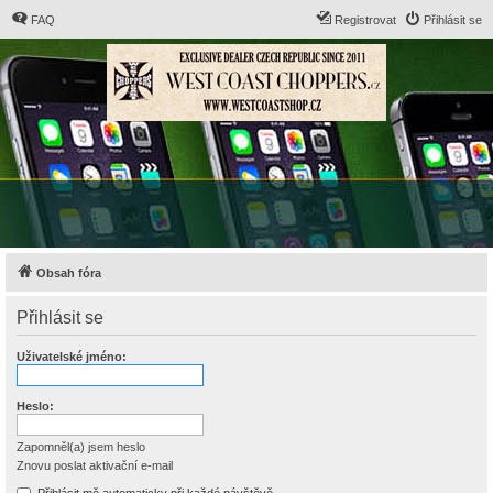
FAQ
Registrovat
Přihlásit se
Obsah fóra
Přihlásit se
Uživatelské jméno:
Heslo:
Zapomněl(a) jsem heslo
Znovu poslat aktivační e-mail