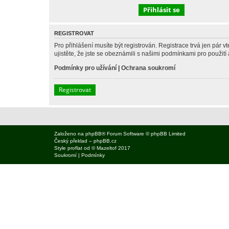
REGISTROVAT
Pro přihlášení musíte být registrován. Registrace trvá jen pár
ujistěte, že jste se obeznámili s našimi podmínkami pro použití a
Podmínky pro užívání
|
Ochrana soukromí
Registrovat
Založeno na
phpBB
® Forum Software © phpBB Limited
Český překlad –
phpBB.cz
Style
proflat
od ©
Mazeltof
2017
Soukromí
|
Podmínky