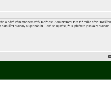
 vteřin a dává vám mnohem větší možnosti. Administrátor fóra též může dávat rozšíře
 s dalšími pravidly a ujednáními. Také se ujistěte, že si přečtete jakákoliv pravidla, 