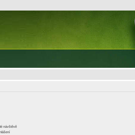
ždé návštěvě
hlášení