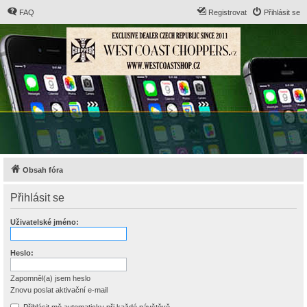
FAQ
Registrovat
Přihlásit se
Obsah fóra
Přihlásit se
Uživatelské jméno:
Heslo:
Zapomněl(a) jsem heslo
Znovu poslat aktivační e-mail