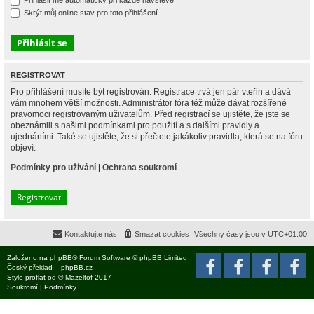
Přihlásit mě automaticky při každé návštěvě
Skrýt můj online stav pro toto přihlášení
REGISTROVAT
Pro přihlášení musíte být registrován. Registrace trvá jen pár vteřin a dává
vám mnohem větší možnosti. Administrátor fóra též může dávat rozšířené
pravomoci registrovaným uživatelům. Před registrací se ujistěte, že jste se
obeznámili s našimi podmínkami pro použití a s dalšími pravidly a
ujednáními. Také se ujistěte, že si přečtete jakákoliv pravidla, která se na fóru
objeví.
Podmínky pro užívání
|
Ochrana soukromí
Registrovat
Kontaktujte nás
Smazat cookies
Všechny časy jsou v
UTC+01:00
Založeno na
phpBB
® Forum Software © phpBB Limited
Český překlad –
phpBB.cz
Style
proflat
od ©
Mazeltof
2017
Soukromí
|
Podmínky