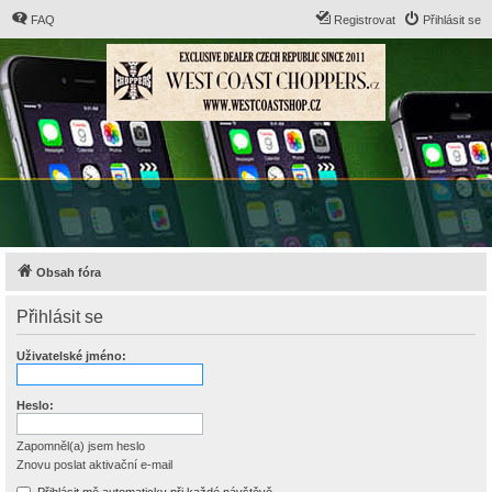
FAQ
Registrovat
Přihlásit se
Obsah fóra
Přihlásit se
Uživatelské jméno:
Heslo:
Zapomněl(a) jsem heslo
Znovu poslat aktivační e-mail