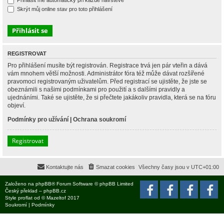
Přihlásit mě automaticky při každé návštěvě
Skrýt můj online stav pro toto přihlášení
REGISTROVAT
Pro přihlášení musíte být registrován. Registrace trvá jen pár vteřin a dává
vám mnohem větší možnosti. Administrátor fóra též může dávat rozšířené
pravomoci registrovaným uživatelům. Před registrací se ujistěte, že jste se
obeznámili s našimi podmínkami pro použití a s dalšími pravidly a
ujednáními. Také se ujistěte, že si přečtete jakákoliv pravidla, která se na fóru
objeví.
Podmínky pro užívání
|
Ochrana soukromí
Registrovat
Kontaktujte nás
Smazat cookies
Všechny časy jsou v
UTC+01:00
Založeno na
phpBB
® Forum Software © phpBB Limited
Český překlad –
phpBB.cz
Style
proflat
od ©
Mazeltof
2017
Soukromí
|
Podmínky