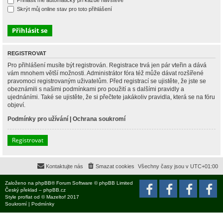
Přihlásit mě automaticky při každé návštěvě
Skrýt můj online stav pro toto přihlášení
REGISTROVAT
Pro přihlášení musíte být registrován. Registrace trvá jen pár vteřin a dává
vám mnohem větší možnosti. Administrátor fóra též může dávat rozšířené
pravomoci registrovaným uživatelům. Před registrací se ujistěte, že jste se
obeznámili s našimi podmínkami pro použití a s dalšími pravidly a
ujednáními. Také se ujistěte, že si přečtete jakákoliv pravidla, která se na fóru
objeví.
Podmínky pro užívání
|
Ochrana soukromí
Registrovat
Kontaktujte nás
Smazat cookies
Všechny časy jsou v
UTC+01:00
Založeno na
phpBB
® Forum Software © phpBB Limited
Český překlad –
phpBB.cz
Style
proflat
od ©
Mazeltof
2017
Soukromí
|
Podmínky