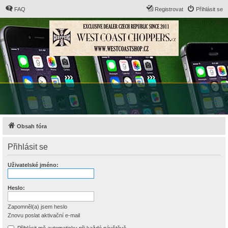
FAQ
Registrovat
Přihlásit se
Obsah fóra
Přihlásit se
Uživatelské jméno:
Heslo:
Zapomněl(a) jsem heslo
Znovu poslat aktivační e-mail