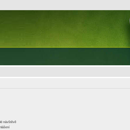
ždé návštěvě
hlášení