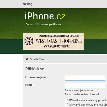
FAQ
Diskuzní fórum o Apple iPhone
Obsah fóra
Přihlásit se
Uživatelské jméno:
Heslo:
Zapomněl(a) jsem heslo
Znovu poslat aktivační e-mail
Přihlásit mě automaticky při ka
Skrýt můj online stav pro toto při