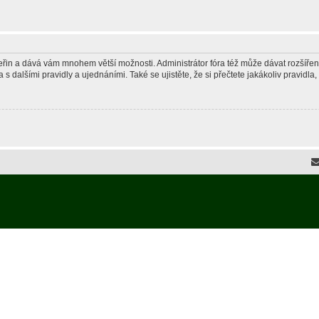
 vteřin a dává vám mnohem větší možnosti. Administrátor fóra též může dávat rozšíře
 s dalšími pravidly a ujednáními. Také se ujistěte, že si přečtete jakákoliv pravidla, 