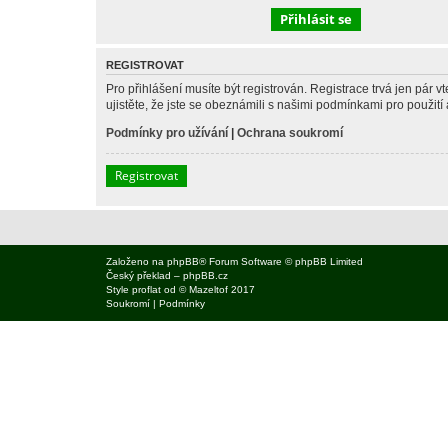
REGISTROVAT
Pro přihlášení musíte být registrován. Registrace trvá jen pár
ujistěte, že jste se obeznámili s našimi podmínkami pro použití a
Podmínky pro užívání
|
Ochrana soukromí
Registrovat
Založeno na
phpBB
® Forum Software © phpBB Limited
Český překlad –
phpBB.cz
Style
proflat
od ©
Mazeltof
2017
Soukromí
|
Podmínky