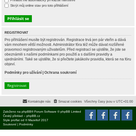
Přihlásit mě automaticky při každé návštěvě
Skrýt můj online stav pro toto přihlášení
REGISTROVAT
Pro přihlášení musíte být registrován. Registrace trvá jen pár vteřin a dává
vám mnohem větší možnosti. Administrátor fóra též může dávat rozšířené
pravomoci registrovaným uživatelům. Před registrací se ujistěte, že jste se
obeznámili s našimi podmínkami pro použití a s dalšími pravidly a
ujednáními. Také se ujistěte, že si přečtete jakákoliv pravidla, která se na fóru
objeví.
Podmínky pro užívání
|
Ochrana soukromí
Registrovat
Kontaktujte nás
Smazat cookies
Všechny časy jsou v
UTC+01:00
Založeno na
phpBB
® Forum Software © phpBB Limited
Český překlad –
phpBB.cz
Style
proflat
od ©
Mazeltof
2017
Soukromí
|
Podmínky