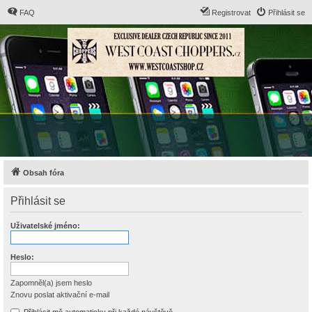
FAQ
Registrovat
Přihlásit se
Obsah fóra
Přihlásit se
Uživatelské jméno:
Heslo:
Zapomněl(a) jsem heslo
Znovu poslat aktivační e-mail