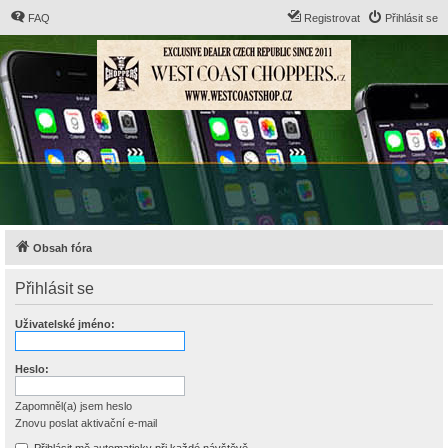
FAQ
Registrovat
Přihlásit se
Obsah fóra
Přihlásit se
Uživatelské jméno:
Heslo:
Zapomněl(a) jsem heslo
Znovu poslat aktivační e-mail