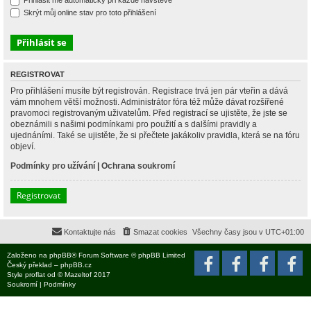
Přihlásit mě automaticky při každé návštěvě
Skrýt můj online stav pro toto přihlášení
REGISTROVAT
Pro přihlášení musíte být registrován. Registrace trvá jen pár vteřin a dává
vám mnohem větší možnosti. Administrátor fóra též může dávat rozšířené
pravomoci registrovaným uživatelům. Před registrací se ujistěte, že jste se
obeznámili s našimi podmínkami pro použití a s dalšími pravidly a
ujednáními. Také se ujistěte, že si přečtete jakákoliv pravidla, která se na fóru
objeví.
Podmínky pro užívání
|
Ochrana soukromí
Registrovat
Kontaktujte nás
Smazat cookies
Všechny časy jsou v
UTC+01:00
Založeno na
phpBB
® Forum Software © phpBB Limited
Český překlad –
phpBB.cz
Style
proflat
od ©
Mazeltof
2017
Soukromí
|
Podmínky