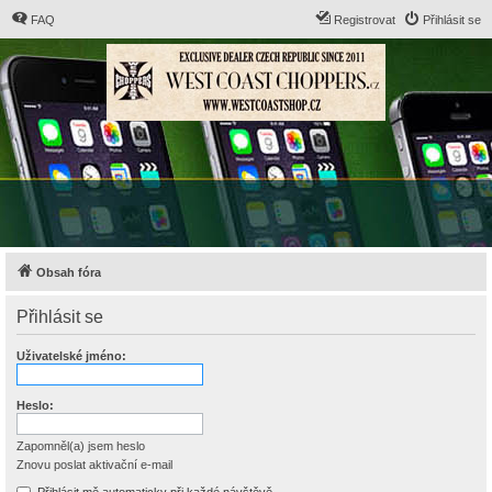
FAQ
Registrovat
Přihlásit se
Obsah fóra
Přihlásit se
Uživatelské jméno:
Heslo:
Zapomněl(a) jsem heslo
Znovu poslat aktivační e-mail