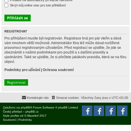
Přihlásit mě automaticky při každé návštěvě
Skrýt můj online stav pro toto přihlášení
REGISTROVAT
Pro přihlášení musíte být registrován. Registrace trvá jen pár vteřin a dává
vám mnohem větší možnosti. Administrátor fóra též může dávat rozšířené
pravomoci registrovaným uživatelům. Před registrací se ujistěte, že jste se
obeznámili s našimi podmínkami pro použití a s dalšími pravidly a
ujednáními. Také se ujistěte, že si přečtete jakákoliv pravidla, která se na fóru
objeví.
Podmínky pro užívání
|
Ochrana soukromí
Registrovat
Kontaktujte nás
Smazat cookies
Všechny časy jsou v
UTC+01:00
Založeno na
phpBB
® Forum Software © phpBB Limited
Český překlad –
phpBB.cz
Style
proflat
od ©
Mazeltof
2017
Soukromí
|
Podmínky