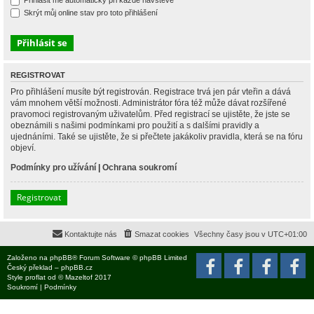
Přihlásit mě automaticky při každé návštěvě
Skrýt můj online stav pro toto přihlášení
REGISTROVAT
Pro přihlášení musíte být registrován. Registrace trvá jen pár vteřin a dává
vám mnohem větší možnosti. Administrátor fóra též může dávat rozšířené
pravomoci registrovaným uživatelům. Před registrací se ujistěte, že jste se
obeznámili s našimi podmínkami pro použití a s dalšími pravidly a
ujednáními. Také se ujistěte, že si přečtete jakákoliv pravidla, která se na fóru
objeví.
Podmínky pro užívání
|
Ochrana soukromí
Registrovat
Kontaktujte nás
Smazat cookies
Všechny časy jsou v
UTC+01:00
Založeno na
phpBB
® Forum Software © phpBB Limited
Český překlad –
phpBB.cz
Style
proflat
od ©
Mazeltof
2017
Soukromí
|
Podmínky