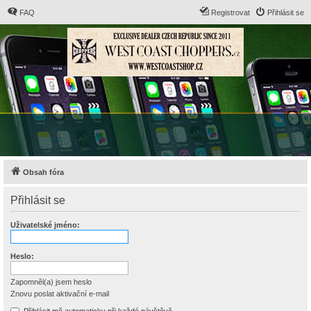
FAQ
Registrovat
Přihlásit se
Obsah fóra
Přihlásit se
Uživatelské jméno:
Heslo:
Zapomněl(a) jsem heslo
Znovu poslat aktivační e-mail