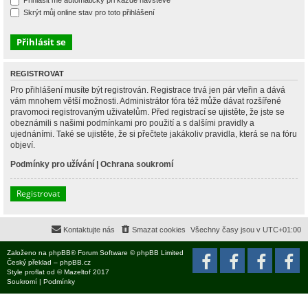
Přihlásit mě automaticky při každé návštěvě
Skrýt můj online stav pro toto přihlášení
REGISTROVAT
Pro přihlášení musíte být registrován. Registrace trvá jen pár vteřin a dává
vám mnohem větší možnosti. Administrátor fóra též může dávat rozšířené
pravomoci registrovaným uživatelům. Před registrací se ujistěte, že jste se
obeznámili s našimi podmínkami pro použití a s dalšími pravidly a
ujednáními. Také se ujistěte, že si přečtete jakákoliv pravidla, která se na fóru
objeví.
Podmínky pro užívání
|
Ochrana soukromí
Registrovat
Kontaktujte nás
Smazat cookies
Všechny časy jsou v
UTC+01:00
Založeno na
phpBB
® Forum Software © phpBB Limited
Český překlad –
phpBB.cz
Style
proflat
od ©
Mazeltof
2017
Soukromí
|
Podmínky