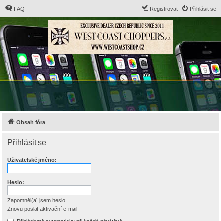
FAQ
Registrovat
Přihlásit se
Obsah fóra
Přihlásit se
Uživatelské jméno:
Heslo:
Zapomněl(a) jsem heslo
Znovu poslat aktivační e-mail