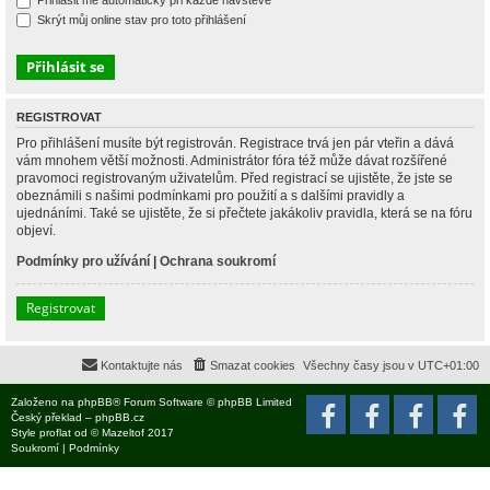
Přihlásit mě automaticky při každé návštěvě
Skrýt můj online stav pro toto přihlášení
REGISTROVAT
Pro přihlášení musíte být registrován. Registrace trvá jen pár vteřin a dává
vám mnohem větší možnosti. Administrátor fóra též může dávat rozšířené
pravomoci registrovaným uživatelům. Před registrací se ujistěte, že jste se
obeznámili s našimi podmínkami pro použití a s dalšími pravidly a
ujednáními. Také se ujistěte, že si přečtete jakákoliv pravidla, která se na fóru
objeví.
Podmínky pro užívání
|
Ochrana soukromí
Registrovat
Kontaktujte nás
Smazat cookies
Všechny časy jsou v
UTC+01:00
Založeno na
phpBB
® Forum Software © phpBB Limited
Český překlad –
phpBB.cz
Style
proflat
od ©
Mazeltof
2017
Soukromí
|
Podmínky