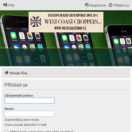
FAQ
Registrovat
Přihlásit se
Obsah fóra
Přihlásit se
Uživatelské jméno:
Heslo:
Zapomněl(a) jsem heslo
Znovu poslat aktivační e-mail