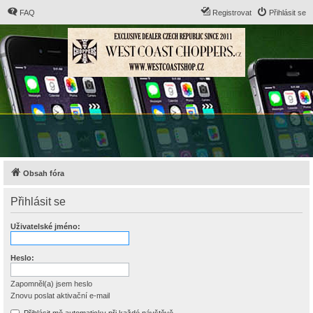
FAQ
Registrovat
Přihlásit se
Obsah fóra
Přihlásit se
Uživatelské jméno:
Heslo:
Zapomněl(a) jsem heslo
Znovu poslat aktivační e-mail