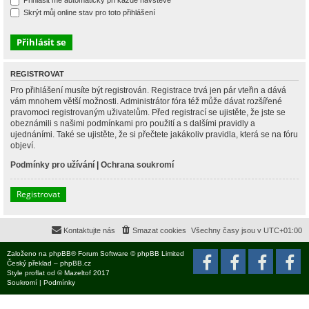
Přihlásit mě automaticky při každé návštěvě
Skrýt můj online stav pro toto přihlášení
REGISTROVAT
Pro přihlášení musíte být registrován. Registrace trvá jen pár vteřin a dává
vám mnohem větší možnosti. Administrátor fóra též může dávat rozšířené
pravomoci registrovaným uživatelům. Před registrací se ujistěte, že jste se
obeznámili s našimi podmínkami pro použití a s dalšími pravidly a
ujednáními. Také se ujistěte, že si přečtete jakákoliv pravidla, která se na fóru
objeví.
Podmínky pro užívání
|
Ochrana soukromí
Registrovat
Kontaktujte nás
Smazat cookies
Všechny časy jsou v
UTC+01:00
Založeno na
phpBB
® Forum Software © phpBB Limited
Český překlad –
phpBB.cz
Style
proflat
od ©
Mazeltof
2017
Soukromí
|
Podmínky