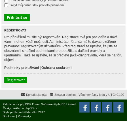
Přihlásit mě automaticky při každé návštěvě
Skrýt můj online stav pro toto přihlášení
REGISTROVAT
Pro přihlášení musíte být registrován. Registrace trvá jen pár vteřin a dává
vám mnohem větší možnosti. Administrátor fóra též může dávat rozšířené
pravomoci registrovaným uživatelům. Před registrací se ujistěte, že jste se
obeznámili s našimi podmínkami pro použití a s dalšími pravidly a
ujednáními. Také se ujistěte, že si přečtete jakákoliv pravidla, která se na fóru
objeví.
Podmínky pro užívání
|
Ochrana soukromí
Registrovat
Kontaktujte nás
Smazat cookies
Všechny časy jsou v
UTC+01:00
Založeno na
phpBB
® Forum Software © phpBB Limited
Český překlad –
phpBB.cz
Style
proflat
od ©
Mazeltof
2017
Soukromí
|
Podmínky