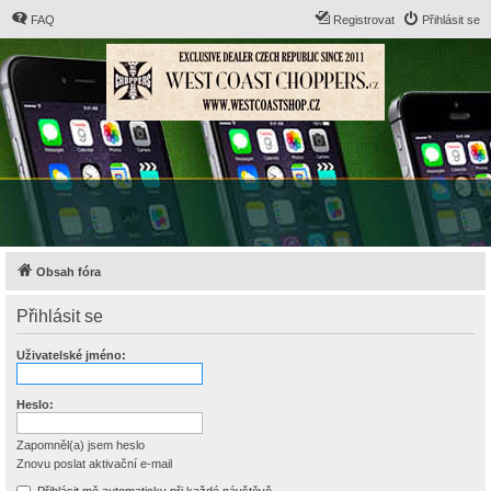
FAQ
Registrovat
Přihlásit se
Obsah fóra
Přihlásit se
Uživatelské jméno:
Heslo:
Zapomněl(a) jsem heslo
Znovu poslat aktivační e-mail