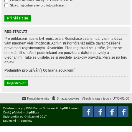
Přihlásit mě automaticky při každé návštěvě
Skrýt můj online stav pro toto přihlášení
REGISTROVAT
Pro přihlášení musíte být registrován. Registrace trvá jen pár vteřin a dává
vám mnohem větší možnosti. Administrátor fóra též může dávat rozšířené
pravomoci registrovaným uživatelům. Před registrací se ujistěte, že jste se
obeznámili s našimi podmínkami pro použití a s dalšími pravidly a
ujednáními. Také se ujistěte, že si přečtete jakákoliv pravidla, která se na fóru
objeví.
Podmínky pro užívání
|
Ochrana soukromí
Registrovat
Kontaktujte nás
Smazat cookies
Všechny časy jsou v
UTC+01:00
Založeno na
phpBB
® Forum Software © phpBB Limited
Český překlad –
phpBB.cz
Style
proflat
od ©
Mazeltof
2017
Soukromí
|
Podmínky