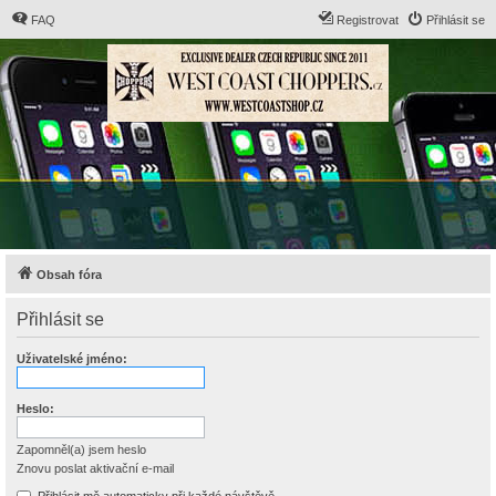
FAQ
Registrovat
Přihlásit se
Obsah fóra
Přihlásit se
Uživatelské jméno:
Heslo:
Zapomněl(a) jsem heslo
Znovu poslat aktivační e-mail