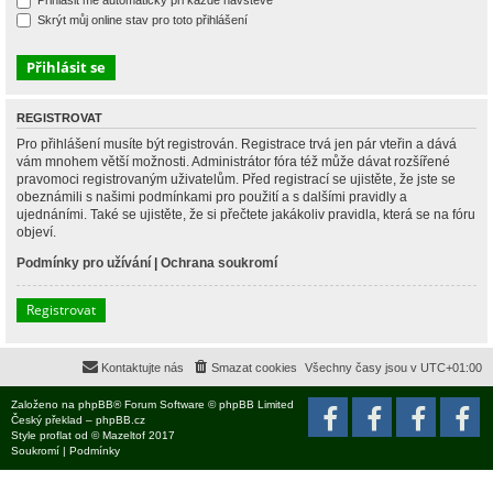
Přihlásit mě automaticky při každé návštěvě
Skrýt můj online stav pro toto přihlášení
REGISTROVAT
Pro přihlášení musíte být registrován. Registrace trvá jen pár vteřin a dává
vám mnohem větší možnosti. Administrátor fóra též může dávat rozšířené
pravomoci registrovaným uživatelům. Před registrací se ujistěte, že jste se
obeznámili s našimi podmínkami pro použití a s dalšími pravidly a
ujednáními. Také se ujistěte, že si přečtete jakákoliv pravidla, která se na fóru
objeví.
Podmínky pro užívání
|
Ochrana soukromí
Registrovat
Kontaktujte nás
Smazat cookies
Všechny časy jsou v
UTC+01:00
Založeno na
phpBB
® Forum Software © phpBB Limited
Český překlad –
phpBB.cz
Style
proflat
od ©
Mazeltof
2017
Soukromí
|
Podmínky