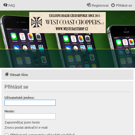
FAQ
Registrovat
Přihlásit se
Obsah fóra
Přihlásit se
Uživatelské jméno:
Heslo:
Zapomněl(a) jsem heslo
Znovu poslat aktivační e-mail