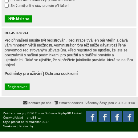
Přihlásit mě automaticky při každé návštěvě
Skrýt můj online stav pro toto přihlášení
REGISTROVAT
Pro přihlášení musíte být registrován. Registrace trvá jen pár vteřin a dává
vám mnohem větší možnosti. Administrátor fóra též může dávat rozšířené
pravomoci registrovaným uživatelům. Před registrací se ujistěte, že jste se
obeznámili s našimi podmínkami pro použití a s dalšími pravidly a
ujednáními. Také se ujistěte, že si přečtete jakákoliv pravidla, která se na fóru
objeví.
Podmínky pro užívání
|
Ochrana soukromí
Registrovat
Kontaktujte nás
Smazat cookies
Všechny časy jsou v
UTC+01:00
Založeno na
phpBB
® Forum Software © phpBB Limited
Český překlad –
phpBB.cz
Style
proflat
od ©
Mazeltof
2017
Soukromí
|
Podmínky