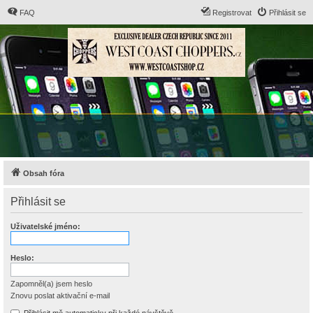
FAQ
Registrovat
Přihlásit se
Obsah fóra
Přihlásit se
Uživatelské jméno:
Heslo:
Zapomněl(a) jsem heslo
Znovu poslat aktivační e-mail