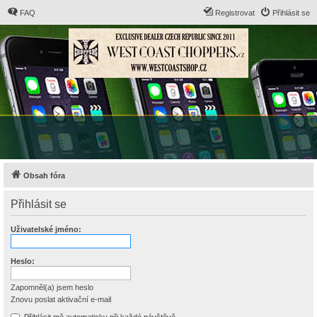
FAQ
Registrovat
Přihlásit se
Obsah fóra
Přihlásit se
Uživatelské jméno:
Heslo:
Zapomněl(a) jsem heslo
Znovu poslat aktivační e-mail