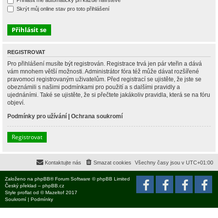
Přihlásit mě automaticky při každé návštěvě
Skrýt můj online stav pro toto přihlášení
REGISTROVAT
Pro přihlášení musíte být registrován. Registrace trvá jen pár vteřin a dává
vám mnohem větší možnosti. Administrátor fóra též může dávat rozšířené
pravomoci registrovaným uživatelům. Před registrací se ujistěte, že jste se
obeznámili s našimi podmínkami pro použití a s dalšími pravidly a
ujednáními. Také se ujistěte, že si přečtete jakákoliv pravidla, která se na fóru
objeví.
Podmínky pro užívání
|
Ochrana soukromí
Registrovat
Kontaktujte nás
Smazat cookies
Všechny časy jsou v
UTC+01:00
Založeno na
phpBB
® Forum Software © phpBB Limited
Český překlad –
phpBB.cz
Style
proflat
od ©
Mazeltof
2017
Soukromí
|
Podmínky