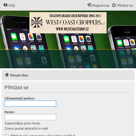
FAQ
Registrovat
Přihlásit se
Obsah fóra
Přihlásit se
Uživatelské jméno:
Heslo:
Zapomněl(a) jsem heslo
Znovu poslat aktivační e-mail