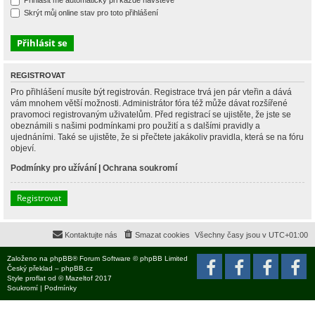
Přihlásit mě automaticky při každé návštěvě
Skrýt můj online stav pro toto přihlášení
REGISTROVAT
Pro přihlášení musíte být registrován. Registrace trvá jen pár vteřin a dává
vám mnohem větší možnosti. Administrátor fóra též může dávat rozšířené
pravomoci registrovaným uživatelům. Před registrací se ujistěte, že jste se
obeznámili s našimi podmínkami pro použití a s dalšími pravidly a
ujednáními. Také se ujistěte, že si přečtete jakákoliv pravidla, která se na fóru
objeví.
Podmínky pro užívání
|
Ochrana soukromí
Registrovat
Kontaktujte nás
Smazat cookies
Všechny časy jsou v
UTC+01:00
Založeno na
phpBB
® Forum Software © phpBB Limited
Český překlad –
phpBB.cz
Style
proflat
od ©
Mazeltof
2017
Soukromí
|
Podmínky