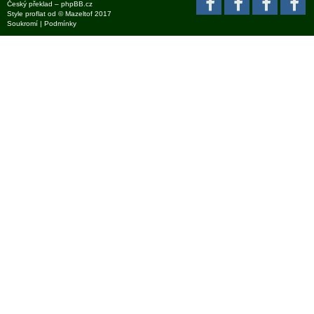
Český překlad –
phpBB.cz
Style
proflat
od ©
Mazeltof
2017
Soukromí
|
Podmínky