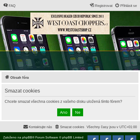
FAQ
Registrovat
Přihlásit se
Obsah fóra
Smazat cookies
Chcete smazat všechna cookies z vašeho disku uložená tímto fórem?
Kontaktujte nás
Smazat cookies
Všechny časy jsou v
UTC+01:00
Založeno na
phpBB
® Forum Software © phpBB Limited