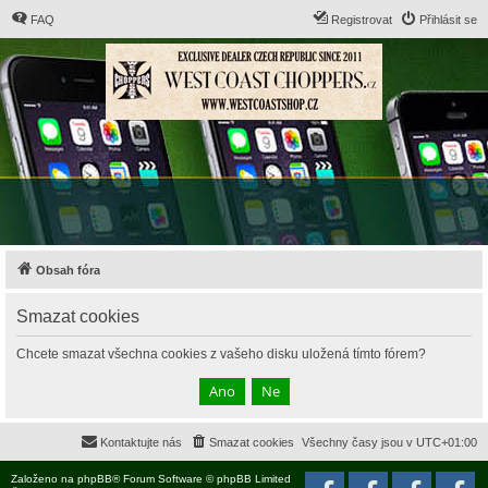
FAQ
Registrovat
Přihlásit se
Obsah fóra
Smazat cookies
Chcete smazat všechna cookies z vašeho disku uložená tímto fórem?
Kontaktujte nás
Smazat cookies
Všechny časy jsou v
UTC+01:00
Založeno na
phpBB
® Forum Software © phpBB Limited