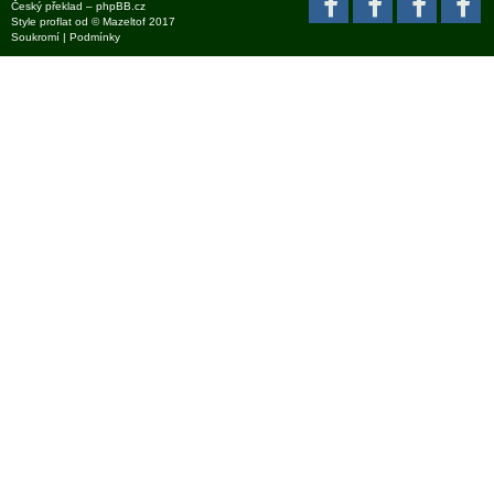
Český překlad –
phpBB.cz
Style
proflat
od ©
Mazeltof
2017
Soukromí
|
Podmínky