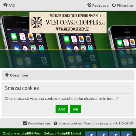
FAQ
Registrovat
Přihlásit se
Obsah fóra
Smazat cookies
Chcete smazat všechna cookies z vašeho disku uložená tímto fórem?
Kontaktujte nás
Smazat cookies
Všechny časy jsou v
UTC+01:00
Založeno na
phpBB
® Forum Software © phpBB Limited