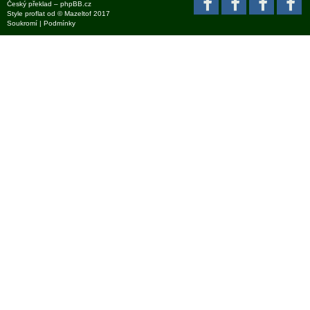
Český překlad –
phpBB.cz
Style
proflat
od ©
Mazeltof
2017
Soukromí
|
Podmínky