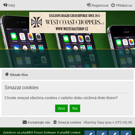
FAQ
Registrovat
Přihlásit se
Obsah fóra
Smazat cookies
Chcete smazat všechna cookies z vašeho disku uložená tímto fórem?
Kontaktujte nás
Smazat cookies
Všechny časy jsou v
UTC+01:00
Založeno na
phpBB
® Forum Software © phpBB Limited