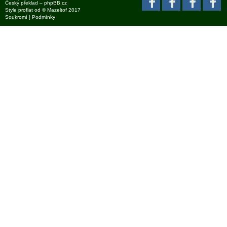
Český překlad –
phpBB.cz
Style
proflat
od ©
Mazeltof
2017
Soukromí
|
Podmínky