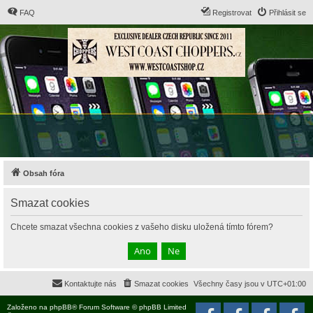
FAQ
Registrovat
Přihlásit se
Obsah fóra
Smazat cookies
Chcete smazat všechna cookies z vašeho disku uložená tímto fórem?
Kontaktujte nás
Smazat cookies
Všechny časy jsou v
UTC+01:00
Založeno na
phpBB
® Forum Software © phpBB Limited