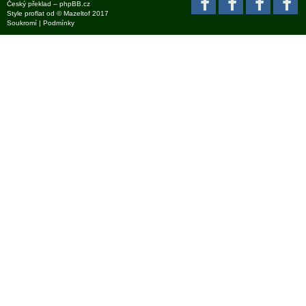
Český překlad –
phpBB.cz
Style
proflat
od ©
Mazeltof
2017
Soukromí
|
Podmínky