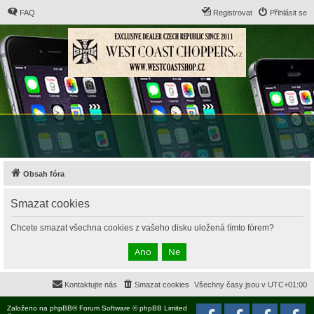
FAQ
Registrovat
Přihlásit se
Obsah fóra
Smazat cookies
Chcete smazat všechna cookies z vašeho disku uložená tímto fórem?
Kontaktujte nás
Smazat cookies
Všechny časy jsou v
UTC+01:00
Založeno na
phpBB
® Forum Software © phpBB Limited