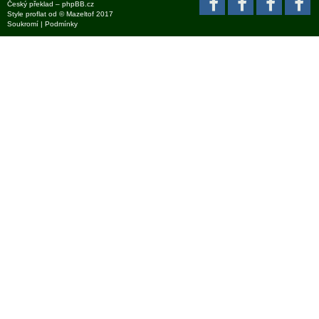
Český překlad –
phpBB.cz
Style
proflat
od ©
Mazeltof
2017
Soukromí
|
Podmínky