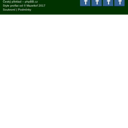
Český překlad –
phpBB.cz
Style
proflat
od ©
Mazeltof
2017
Soukromí
|
Podmínky