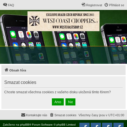
FAQ
Registrovat
Přihlásit se
Obsah fóra
Smazat cookies
Chcete smazat všechna cookies z vašeho disku uložená tímto fórem?
Kontaktujte nás
Smazat cookies
Všechny časy jsou v
UTC+01:00
Založeno na
phpBB
® Forum Software © phpBB Limited